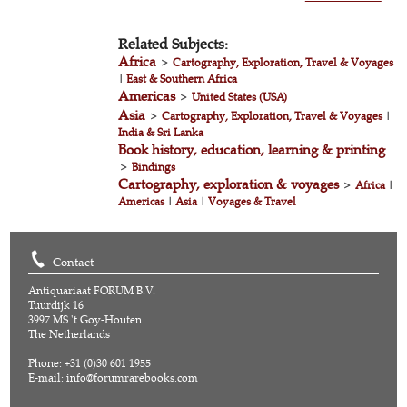
Related Subjects:
Africa
>
Cartography, Exploration, Travel & Voyages
|
East & Southern Africa
Americas
>
United States (USA)
Asia
>
Cartography, Exploration, Travel & Voyages
|
India & Sri Lanka
Book history, education, learning & printing
>
Bindings
Cartography, exploration & voyages
>
Africa
|
Americas
|
Asia
|
Voyages & Travel
Contact
Antiquariaat FORUM B.V.
Tuurdijk 16
3997 MS 't Goy-Houten
The Netherlands
Phone: +31 (0)30 601 1955
E-mail:
info@forumrarebooks.com