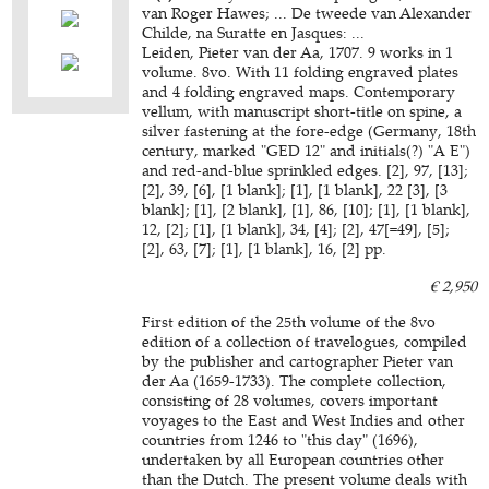
van Roger Hawes; ... De tweede van Alexander
Childe, na Suratte en Jasques: ...
Leiden, Pieter van der Aa, 1707. 9 works in 1
volume. 8vo. With 11 folding engraved plates
and 4 folding engraved maps. Contemporary
vellum, with manuscript short-title on spine, a
silver fastening at the fore-edge (Germany, 18th
century, marked "GED 12" and initials(?) "A E")
and red-and-blue sprinkled edges. [2], 97, [13];
[2], 39, [6], [1 blank]; [1], [1 blank], 22 [3], [3
blank]; [1], [2 blank], [1], 86, [10]; [1], [1 blank],
12, [2]; [1], [1 blank], 34, [4]; [2], 47[=49], [5];
[2], 63, [7]; [1], [1 blank], 16, [2] pp.
€ 2,950
First edition of the 25th volume of the 8vo
edition of a collection of travelogues, compiled
by the publisher and cartographer Pieter van
der Aa (1659-1733). The complete collection,
consisting of 28 volumes, covers important
voyages to the East and West Indies and other
countries from 1246 to "this day" (1696),
undertaken by all European countries other
than the Dutch. The present volume deals with