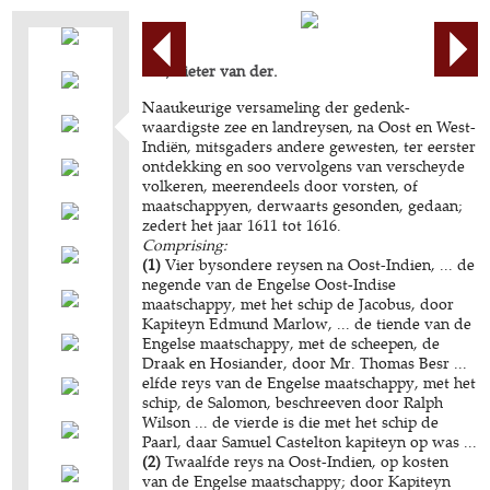
AA, Pieter van der.
Naaukeurige versameling der gedenk-
waardigste zee en landreysen, na Oost en West-
Indiën, mitsgaders andere gewesten, ter eerster
ontdekking en soo vervolgens van verscheyde
volkeren, meerendeels door vorsten, of
maatschappyen, derwaarts gesonden, gedaan;
zedert het jaar 1611 tot 1616.
Comprising:
(1)
Vier bysondere reysen na Oost-Indien, ... de
negende van de Engelse Oost-Indise
maatschappy, met het schip de Jacobus, door
Kapiteyn Edmund Marlow, ... de tiende van de
Engelse maatschappy, met de scheepen, de
Draak en Hosiander, door Mr. Thomas Besr ...
elfde reys van de Engelse maatschappy, met het
schip, de Salomon, beschreeven door Ralph
Wilson ... de vierde is die met het schip de
Paarl, daar Samuel Castelton kapiteyn op was ...
(2)
Twaalfde reys na Oost-Indien, op kosten
van de Engelse maatschappy; door Kapiteyn