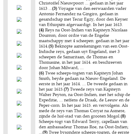
Christoffel Nieuwpoort ... gedaan in het jaar
1613 ...
(3)
Voyagie van den eerwaarden vader
Antonio Fernandez na Gingiro, gedaan in
gesandschap met Tecur Egzy, door den Keyser
van Ethiopiën afgevaardigt. In het jaar 1613.
(4)
Reys na Oost-Indien van Kapiteyn Nicolaas
Dounton; door ordre van de Engelse
maatschappy met 4 scheepen: gedaan in het jaar
1614.
(5)
Beknopte aantekeningen van een Oost-
Indische reys, gedaan uyt Engeland, met 3
scheepen de Samaritaan, de Thomas en
Thomasine, in het jaar 1614. en beschreeven
door Johan Milward, ...
(6)
Twee scheeps-togten van Kapiteyn Johan
Smith, beyde gedaan na Nieuw-Engeland. De
eerste in het jaar 1614. ... De tweede gedaan in
het jaar 1615.
(7)
Tweede reys van Kapiteyn
Walter Peyton, na Oost-Indien, met het schip de
Expeditie, ... neffens de Draak, de Leeuw en de
Peper-corn. In het jaar 1615. en vervolgens. Als
mede de reys van Thomas Coryat na Asmere,
zijnde de hof-stad van den grooten Mogol.
(8)
Scheeps-togt van Edward Terry, capellaan van
den ambassadeur Thomas Roe, na Oost-Indien;
...
(9)
Twee bysondere scheeps-togten, de eerste